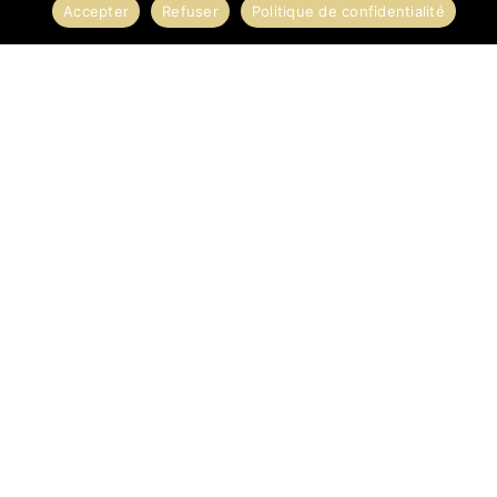
Accepter
Refuser
Politique de confidentialité
CATALOGUE
Bienvenue dans notre catalogue! Vous aimeriez avoir
une cuisine synonyme d’élégance et de durabilité?
Chez Cuisines ARM, on vous promet un design raffiné,
une qualité exceptionnelle et une variété de matériaux
pour créer des espaces culinaires uniques qui incarnent
votre style personnel!