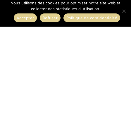
Nous utilisons des cookies pour optimiser notre site web et
collecter des statistiques d'utilisation.
Accepter
Refuser
Politique de confidentialité
BLOGUE
Restez à l’affût des dernières tendances en matière de
design et des dernières nouveautés chez nous!